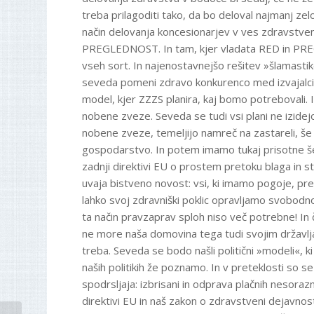
treba prilagoditi tako, da bo deloval najmanj zel
način delovanja koncesionarjev v ves zdravstven
PREGLEDNOST. In tam, kjer vladata RED in PREG
vseh sort. In najenostavnejšo rešitev »šlamastik
seveda pomeni zdravo konkurenco med izvajalci 
model, kjer ZZZS planira, kaj bomo potrebovali.
nobene zveze. Seveda se tudi vsi plani ne izide
nobene zveze, temeljijo namreč na zastareli, še s
gospodarstvo. In potem imamo tukaj prisotne še i
zadnji direktivi EU o prostem pretoku blaga in s
uvaja bistveno novost: vsi, ki imamo pogoje, pre
lahko svoj zdravniški poklic opravljamo svobodno. 
ta način pravzaprav sploh niso več potrebne! In č
ne more naša domovina tega tudi svojim državl
treba. Seveda se bodo našli politični »modeli«, k
naših politikih že poznamo. In v preteklosti so s
spodrsljaja: izbrisani in odprava plačnih nesoraz
direktivi EU in naš zakon o zdravstveni dejavnost