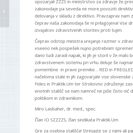
opozarjali ZZZS in ministrstvo za zdravje že pred
Poročilo nadzornega
zakonodaje pa seveda ne more povoziti direktiv
odbora
delovanja v skladu z direktivo. Pravzaprav nam
čeprav naša zakonodaja še ni prilagojena! Vse 
izvajalcev zdravstvenih storitev proti tujim.
Čeprav odstop ministra urejanje razmer v zdrav
vseeno nek pospešek nujno potrebnim sprememb
dano tudi zaradi napak, ki jih je storil v že malo b
zdravstvenem sistemu pri vrhu deluje še najman
pomembne in prave premike… RED in PREGLEDNO
načeloma stale in jih zagovarjale vse slovenske 
Fides in Praktik.Um ter Strokovno združenje zas
enotnih stališč se nam namreč ne piše čisto ni
politikom in zdravnikom.
Miro Lasbaher, dr. med., spec.
Član IO SZZZZS, član sindikata Praktik.Um
Gre za osebna stališča! Strinjajte se z njimi ali p