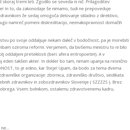
 skoraj tremi leti. Zgodilo se seveda ni nič. Prilagoditev
e! In to, da zakonodaje še nimamo, tudi ne prepoveduje
 zdravnikom že sedaj omogoča delovanje skladno z direktivo,
drugo namreč pomeni diskreditacijo, neenakopravnost domačih
stvu po svoje oddaljuje nekam daleč v bodočnost, pa je morebiti
am oziroma reformi. Verjamem, da bivšemu ministru to ni bilo
olj oddaljeni preteklosti (beri: afera eritropoetin!). A v
j eden takšen akter. In dokler bo tam, nimam upanja na resnično
ST, to je edino, kar šteje! Upam, da bodo za tema dvema
zdravniške organizacije: zbornica, zdravniško društvo, sindikata
ebnih zdravnikov in zobozdravnikov Slovenije ( SZZZZS ). Brez
č dobrega. Vsem: bolnikom, ostalemu zdravstvenemu kadru,
a ne…