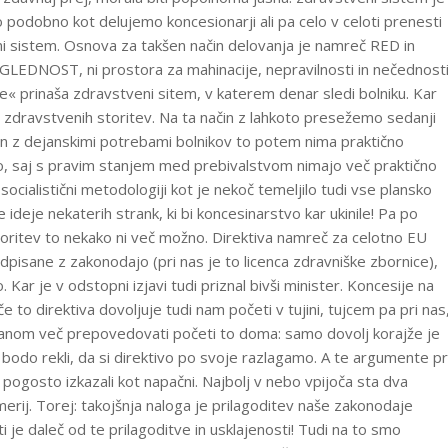
o podobno kot delujemo koncesionarji ali pa celo v celoti prenesti
i sistem. Osnova za takšen način delovanja je namreč RED in
LEDNOST, ni prostora za mahinacije, nepravilnosti in nečednost
e« prinaša zdravstveni sitem, v katerem denar sledi bolniku. Kar
zdravstvenih storitev. Na ta način z lahkoto presežemo sedanji
 In z dejanskimi potrebami bolnikov to potem nima praktično
jo, saj s pravim stanjem med prebivalstvom nimajo več praktično
ocialistični metodologiji kot je nekoč temeljilo tudi vse plansko
deje nekaterih strank, ki bi koncesinarstvo kar ukinile! Pa po
toritev to nekako ni več možno. Direktiva namreč za celotno EU
dpisane z zakonodajo (pri nas je to licenca zdravniške zbornice),
Kar je v odstopni izjavi tudi priznal bivši minister. Koncesije na
e to direktiva dovoljuje tudi nam početi v tujini, tujcem pa pri nas
janom več prepovedovati početi to doma: samo dovolj korajže je
i bodo rekli, da si direktivo po svoje razlagamo. A te argumente pr
e pogosto izkazali kot napačni. Najbolj v nebo vpijoča sta dva
merij. Torej: takojšnja naloga je prilagoditev naše zakonodaje
i je daleč od te prilagoditve in usklajenosti! Tudi na to smo