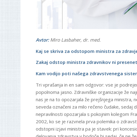
Avtor:
Miro Lasbaher, dr. med.
Kaj se skriva za odstopom ministra za zdravj
Zakaj odstop ministra zdravnikov ni presenet
Kam vodijo poti našega zdravstvenega sist
Tri vprašanja in en sam odgovor: vse je podreje
popolnoma jasno. Zdravniške organizacije že na
nas je na to opozarjala že prejšnjega ministra, 
seveda označeni za milo rečeno čudake, sedaj d
nepravilnosti opozarjala s pokojnim kolegom Fran
2002, ko se je razvnela prva polemika o zdravst
odstopni izjavi ministra pa je stavek: pri koncesi
delovanja zdravstva v bodoče bi sedaj, če ne že