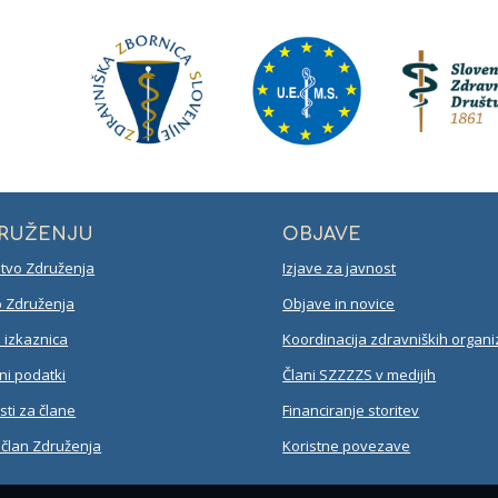
DRUŽENJU
OBJAVE
tvo Združenja
Izjave za javnost
 Združenja
Objave in novice
izkaznica
Koordinacija zdravniških organiz
ni podatki
Člani SZZZZS v medijih
ti za člane
Financiranje storitev
 član Združenja
Koristne povezave