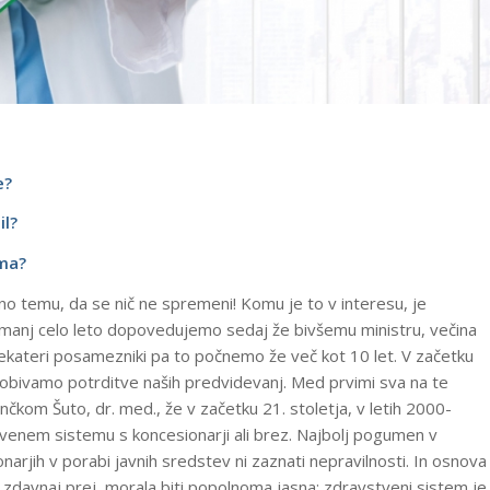
e?
il?
ema?
no temu, da se nič ne spremeni! Komu je to v interesu, je
jmanj celo leto dopovedujemo sedaj že bivšemu ministru, večina
nekateri posamezniki pa to počnemo že več kot 10 let. V začetku
obivamo potrditve naših predvidevanj. Med prvimi sva na te
čkom Šuto, dr. med., že v začetku 21. stoletja, v letih 2000-
venem sistemu s koncesionarji ali brez. Najbolj pogumen v
onarjih v porabi javnih sredstev ni zaznati nepravilnosti. In osnova
 zdavnaj prej, morala biti popolnoma jasna: zdravstveni sistem je