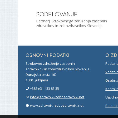
SODELOVANJE
Partnerji Strokovnega združenja zasebnih
zdravnikov in zobozdravnikov Slovenije
OSNOVNI PODATKI
O Z
Strokovno združenje zasebnih
Poslans
zdravnikov in zobozdravnikov Slovenije
Vodstvo
Dunajska cesta 162
1000 Ljubljana
Osebna 
+386 (0)1 433 85 35
Kontakt
info@zdravniki-zobozdravniki.net
Ugodnos
www.zdravniki-zobozdravniki.net
Postani