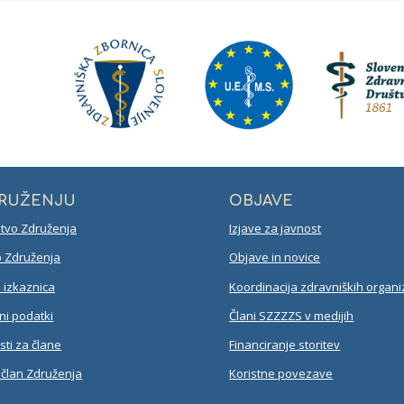
DRUŽENJU
OBJAVE
tvo Združenja
Izjave za javnost
 Združenja
Objave in novice
izkaznica
Koordinacija zdravniških organiz
ni podatki
Člani SZZZZS v medijih
ti za člane
Financiranje storitev
 član Združenja
Koristne povezave