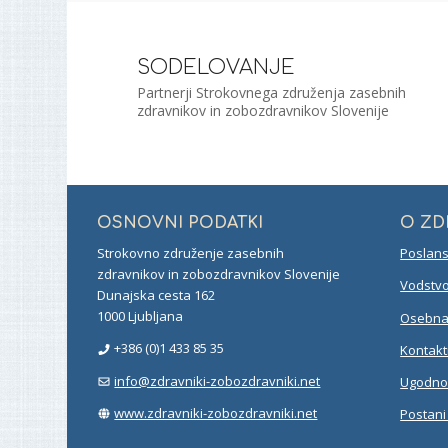
SODELOVANJE
Partnerji Strokovnega združenja zasebnih
zdravnikov in zobozdravnikov Slovenije
OSNOVNI PODATKI
O Z
Strokovno združenje zasebnih
Poslans
zdravnikov in zobozdravnikov Slovenije
Vodstvo
Dunajska cesta 162
1000 Ljubljana
Osebna 
+386 (0)1 433 85 35
Kontakt
info@zdravniki-zobozdravniki.net
Ugodnos
www.zdravniki-zobozdravniki.net
Postani