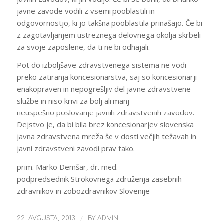
javne zavode vodili z vsemi pooblastili in
odgovornostjo, ki jo takšna pooblastila prinašajo. Če bi
z zagotavljanjem ustreznega delovnega okolja skrbeli
za svoje zaposlene, da ti ne bi odhajali.
Pot do izboljšave zdravstvenega sistema ne vodi
preko zatiranja koncesionarstva, saj so koncesionarji
enakopraven in nepogrešljiv del javne zdravstvene
službe in niso krivi za bolj ali manj
neuspešno poslovanje javnih zdravstvenih zavodov.
Dejstvo je, da bi bila brez koncesionarjev slovenska
javna zdravstvena mreža še v dosti večjih težavah in
javni zdravstveni zavodi prav tako.
prim. Marko Demšar, dr. med.
podpredsednik Strokovnega združenja zasebnih
zdravnikov in zobozdravnikov Slovenije
/
22. AVGUSTA, 2013
BY
ADMIN