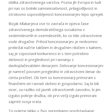
oblika zdravstvenega varstva. Pozna jih Evropa in tudi
pri nas so bolniki samoiniciativnost, prilagodljivost in
strokovno usposobljenost koncesionarjev lepo sprejeli.
Bizjak Mlakarjeva vse to zavrača in opeva čase
zdravstvenega demokratičnega socializma v
sedemdesetih in osemdesetih, ko so bile zdravstvene
vode drugačne. Prihod koncesionarjev je nedvomno
prekrižal načrte takšnim in drugačnim ribičem v kalnem,
saj je vzpostavil konkurenco in s tem potrebno
skrbnost in preglednost pri ravnanju z
davkoplačevalskim denarjem. Delovanje koncesionarjev
je namreč povsem pregledno in zdravstveni denar do
centa preštet. Ob tem so koncesionarji primorani s
finančnimi viri ravnati skrbno in gospodarno. Saj bi bili
sicer, za razliko od javnih zdravstvenih zavodov, ki jim
izgubo pokrije družba, ob prvi večji izgubi primorani
zapreti svoja vrata.
To poletje lahko v živo spremljamo predstavljanje