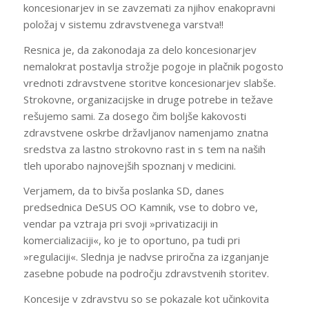
koncesionarjev in se zavzemati za njihov enakopravni
položaj v sistemu zdravstvenega varstva!!
Resnica je, da zakonodaja za delo koncesionarjev
nemalokrat postavlja strožje pogoje in plačnik pogosto
vrednoti zdravstvene storitve koncesionarjev slabše.
Strokovne, organizacijske in druge potrebe in težave
rešujemo sami. Za dosego čim boljše kakovosti
zdravstvene oskrbe državljanov namenjamo znatna
sredstva za lastno strokovno rast in s tem na naših
tleh uporabo najnovejših spoznanj v medicini.
Verjamem, da to bivša poslanka SD, danes
predsednica DeSUS OO Kamnik, vse to dobro ve,
vendar pa vztraja pri svoji »privatizaciji in
komercializaciji«, ko je to oportuno, pa tudi pri
»regulaciji«. Slednja je nadvse priročna za izganjanje
zasebne pobude na področju zdravstvenih storitev.
Koncesije v zdravstvu so se pokazale kot učinkovita