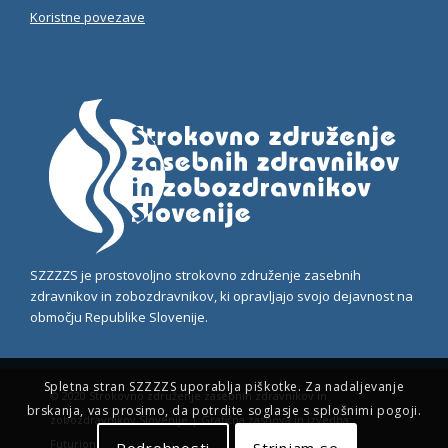
Koristne povezave
SZZZZS je prostovoljno strokovno združenje zasebnih
zdravnikov in zobozdravnikov, ki opravljajo svojo dejavnost na
območju Republike Slovenije.
Spletna stran SZZZZS uporablja piškotke. Za nadaljevanje
© 2020 Strokovno združenje zasebnih zdravnikov in
brskanja, vas prosimo, da potrdite soglasje s splošnimi pogoji.
zobozdravnikov Slovenije | Grafična zasnova in izvedba:
Futurion