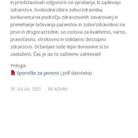
in predstavitvah odgovore na vprašanja, ki zadevajo
zdravstvo. Svobodna izbira zobo/zdravnika,
konkurenca na področju zdravstvenih zavarovanj in
prenehanje ločevanja pacientov in zobo/zdravnikov na
prvo in drugorazredne, so osnova za kvalitetno, varno,
pravočasno, strokovno in solidarno dostopno
zdravstvo. Državljani naše lepe domovine si to
zaslužimo. Čas je da to začnemo zahtevati!
Priloga:
Sporočilo za javnost
(.pdf datoteka)
/
29. JULIJA, 2021
BY
ADMIN