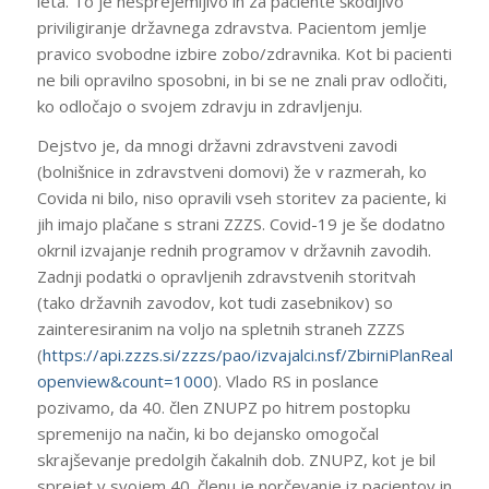
leta. To je nesprejemljivo in za paciente škodljivo
priviligiranje državnega zdravstva. Pacientom jemlje
pravico svobodne izbire zobo/zdravnika. Kot bi pacienti
ne bili opravilno sposobni, in bi se ne znali prav odločiti,
ko odločajo o svojem zdravju in zdravljenju.
Dejstvo je, da mnogi državni zdravstveni zavodi
(bolnišnice in zdravstveni domovi) že v razmerah, ko
Covida ni bilo, niso opravili vseh storitev za paciente, ki
jih imajo plačane s strani ZZZS. Covid-19 je še dodatno
okrnil izvajanje rednih programov v državnih zavodih.
Zadnji podatki o opravljenih zdravstvenih storitvah
(tako državnih zavodov, kot tudi zasebnikov) so
zainteresiranim na voljo na spletnih straneh ZZZS
(
https://api.zzzs.si/zzzs/pao/izvajalci.nsf/ZbirniPlanRealizaci
openview&count=1000
). Vlado RS in poslance
pozivamo, da 40. člen ZNUPZ po hitrem postopku
spremenijo na način, ki bo dejansko omogočal
skrajševanje predolgih čakalnih dob. ZNUPZ, kot je bil
sprejet v svojem 40. členu je norčevanje iz pacientov in