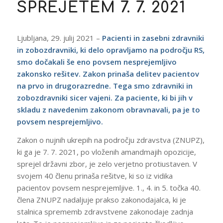
SPREJETEM 7. 7. 2021
Ljubljana, 29. julij 2021 –
Pacienti in zasebni zdravniki
in zobozdravniki, ki delo opravljamo na področju RS,
smo dočakali še eno povsem nesprejemljivo
zakonsko rešitev. Zakon prinaša delitev pacientov
na prvo in drugorazredne. Tega smo zdravniki in
zobozdravniki sicer vajeni. Za paciente, ki bi jih v
skladu z navedenim zakonom obravnavali, pa je to
povsem nesprejemljivo.
Zakon o nujnih ukrepih na področju zdravstva (ZNUPZ),
ki ga je 7. 7. 2021, po vloženih amandmajih opozicije,
sprejel državni zbor, je zelo verjetno protiustaven. V
svojem 40 členu prinaša rešitve, ki so iz vidika
pacientov povsem nesprejemljive. 1., 4. in 5. točka 40.
člena ZNUPZ nadaljuje prakso zakonodajalca, ki je
stalnica sprememb zdravstvene zakonodaje zadnja