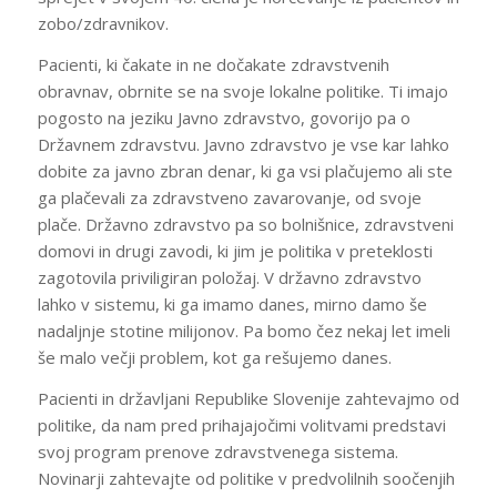
zobo/zdravnikov.
Pacienti, ki čakate in ne dočakate zdravstvenih
obravnav, obrnite se na svoje lokalne politike. Ti imajo
pogosto na jeziku Javno zdravstvo, govorijo pa o
Državnem zdravstvu. Javno zdravstvo je vse kar lahko
dobite za javno zbran denar, ki ga vsi plačujemo ali ste
ga plačevali za zdravstveno zavarovanje, od svoje
plače. Državno zdravstvo pa so bolnišnice, zdravstveni
domovi in drugi zavodi, ki jim je politika v preteklosti
zagotovila priviligiran položaj. V državno zdravstvo
lahko v sistemu, ki ga imamo danes, mirno damo še
nadaljnje stotine milijonov. Pa bomo čez nekaj let imeli
še malo večji problem, kot ga rešujemo danes.
Pacienti in državljani Republike Slovenije zahtevajmo od
politike, da nam pred prihajajočimi volitvami predstavi
svoj program prenove zdravstvenega sistema.
Novinarji zahtevajte od politike v predvolilnih soočenjih