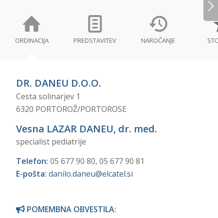
ORDINACIJA
PREDSTAVITEV
NAROČANJE
STO
DR. DANEU D.O.O.
Cesta solinarjev 1
6320 PORTOROŽ/PORTOROSE
Vesna LAZAR DANEU, dr. med.
specialist pediatrije
Telefon:
05 677 90 80, 05 677 90 81
E-pošta:
danilo.daneu@elcatel.si
POMEMBNA OBVESTILA: