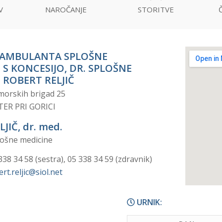
V
NAROČANJE
STORITVE
 AMBULANTA SPLOŠNE
 S KONCESIJO, DR. SPLOŠNE
 ROBERT RELJIČ
morskih brigad 25
ER PRI GORICI
LJIČ, dr. med.
plošne medicine
338 34 58 (sestra), 05 338 34 59 (zdravnik)
rt.reljic@siol.net
URNIK: