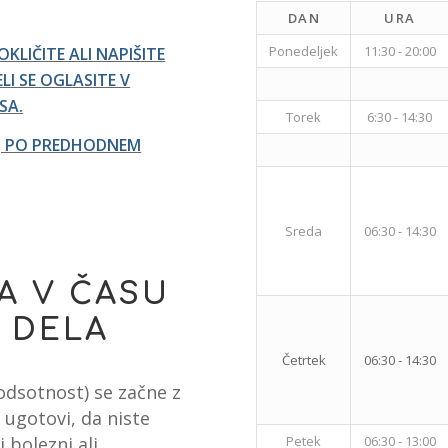
DAN
URA
Ponedeljek
11:30 - 20:00
LIČITE ALI NAPIŠITE
I SE OGLASITE V
SA.
Torek
6:30 - 14:30
I, PO PREDHODNEM
Sreda
06:30 - 14:30
A V ČASU
 DELA
Četrtek
06:30 - 14:30
odsotnost) se začne z
ugotovi, da niste
 bolezni ali
Petek
06:30 - 13:00