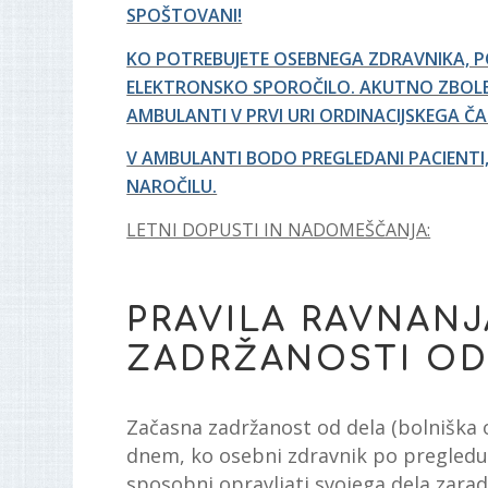
SPOŠTOVANI!
KO POTREBUJETE OSEBNEGA ZDRAVNIKA, POK
ELEKTRONSKO SPOROČILO. AKUTNO ZBOLEL
AMBULANTI V PRVI URI ORDINACIJSKEGA ČA
V AMBULANTI BODO PREGLEDANI PACIENT
NAROČILU.
LETNI DOPUSTI IN NADOMEŠČANJA:
PRAVILA RAVNANJ
ZADRŽANOSTI OD
Začasna zadržanost od dela (bolniška 
dnem, ko osebni zdravnik po pregledu 
sposobni opravljati svojega dela zaradi