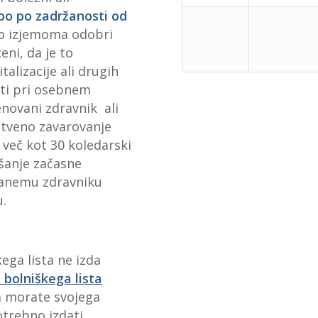
bo po zadržanosti od
o izjemoma odobri
eni, da je to
talizacije ali drugih
iti pri osebnem
novani zdravnik ali
stveno zavarovanje
 več kot 30 koledarski
jšanje začasne
vanemu zdravniku
u.
ega lista ne izda
 bolniškega lista
 morate svojega
otrebno izdati