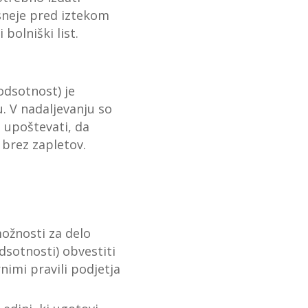
kasneje pred iztekom
bolniški list.
odsotnost) je
. V nadaljevanju so
a upoštevati, da
 brez zapletov.
ožnosti za delo
dsotnosti) obvestiti
rnimi pravili podjetja