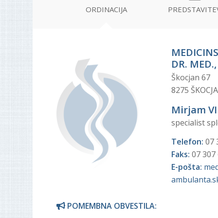
ORDINACIJA
PREDSTAVITE
MEDICINS
DR. MED.,
Škocjan 67
8275 ŠKOCJ
Mirjam VI
specialist s
Telefon:
07 
Faks:
07 307
E-pošta:
med
ambulanta.s
POMEMBNA OBVESTILA: