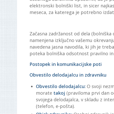
elektronski bolniški list, in sicer naj
meseca, za katerega je potrebno izdati 
Začasna zadržanost od dela (bolniška 
namenjena izključno vašemu okrevanju
navedena jasna navodila, ki jih je treb
poteka bolniška odsotnost pravilno in
Postopek in komunikacijske poti
Obvestilo delodajalcu in zdravniku
Obvestilo delodajalcu:
O svoji nezm
morate
takoj
(praviloma prvi dan o
svojega delodajalca, v skladu z inte
(telefon, e-pošta).