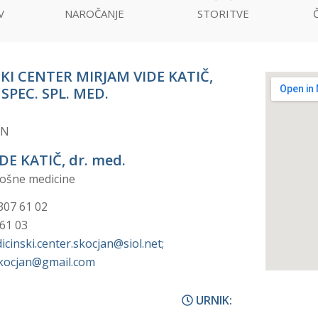
V
NAROČANJE
STORITVE
KI CENTER MIRJAM VIDE KATIČ,
 SPEC. SPL. MED.
AN
DE KATIČ, dr. med.
plošne medicine
307 61 02
 61 03
icinski.center.skocjan@siol.net;
kocjan@gmail.com
URNIK: