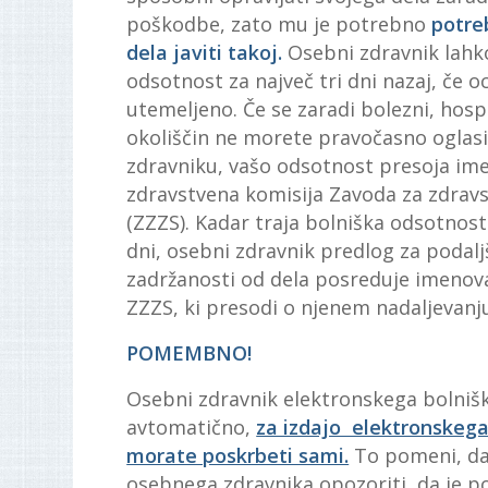
poškodbe, zato mu je potrebno
potre
dela javiti takoj.
Osebni zdravnik lahk
odsotnost za največ tri dni nazaj, če oc
utemeljeno. Če se zaradi bolezni, hospi
okoliščin ne morete pravočasno oglas
zdravniku, vašo odsotnost presoja ime
zdravstvena komisija Zavoda za zdrav
(ZZZS). Kadar traja bolniška odsotnost
dni, osebni zdravnik predlog za podal
zadržanosti od dela posreduje imeno
ZZZS, ki presodi o njenem nadaljevanj
POMEMBNO!
Osebni zdravnik elektronskega bolnišk
avtomatično,
za izdajo elektronskega
morate poskrbeti sami.
To pomeni, da
osebnega zdravnika opozoriti, da je p