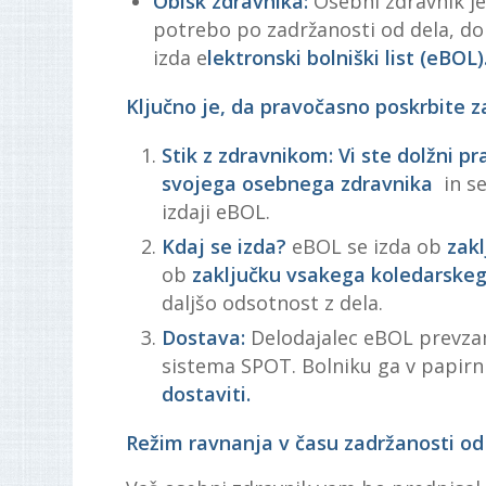
Obisk zdravnika:
Osebni zdravnik je 
potrebo po zadržanosti od dela, dol
izda e
lektronski bolniški list (eBOL)
Ključno je, da pravočasno poskrbite z
Stik z zdravnikom:
Vi ste dolžni p
svojega osebnega zdravnika
in se
izdaji eBOL.
Kdaj se izda?
eBOL se izda ob
zak
ob
zaključku vsakega koledarske
daljšo odsotnost z dela.
Dostava:
Delodajalec eBOL prevz
sistema SPOT. Bolniku ga v papirni
dostaviti.
Režim ravnanja v času zadržanosti od