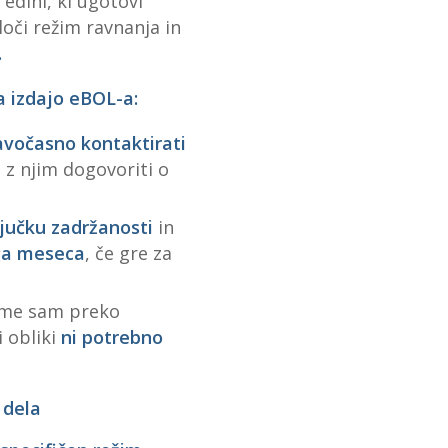
edini, ki ugotovi
oči režim ravnanja in
.
a izdajo eBOL-a:
ravočasno kontaktirati
 z njim dogovoriti o
ljučku zadržanosti
in
ga meseca
, če gre za
ame sam preko
 obliki
ni potrebno
 dela